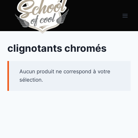
Aller
principal
au
contenu
clignotants chromés
Aucun produit ne correspond à votre
sélection.