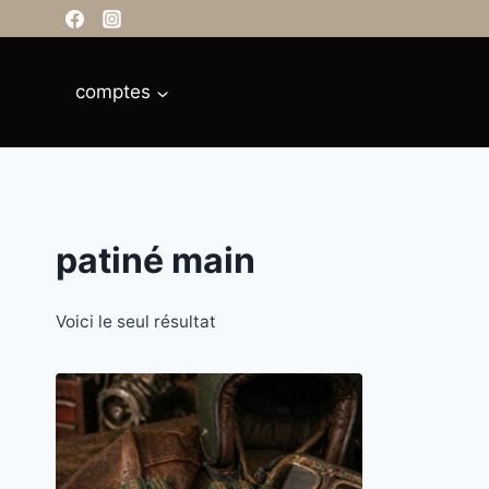
Aller
principal
au
contenu
comptes
patiné main
Voici le seul résultat