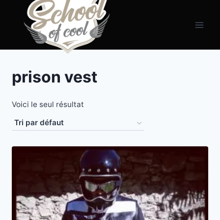
Aller
principal
au
contenu
prison vest
Voici le seul résultat