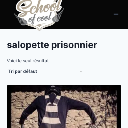
Aller
principal
au
contenu
salopette prisonnier
Voici le seul résultat