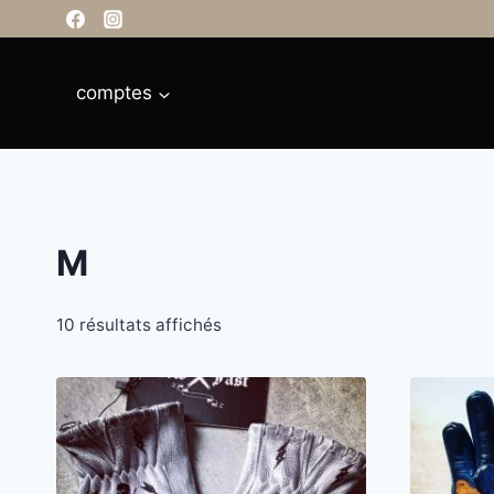
Aller
principal
au
contenu
comptes
M
10 résultats affichés