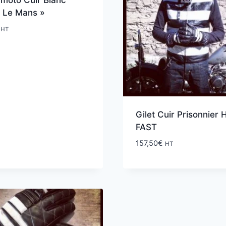
 moto Cuir Blanc
1 Le Mans »
HT
Gilet Cuir Prisonnier
FAST
157,50
€
HT