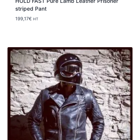
HOLD FAST Pure Lamb Leather Prisoner
striped Pant
199,17
€
HT