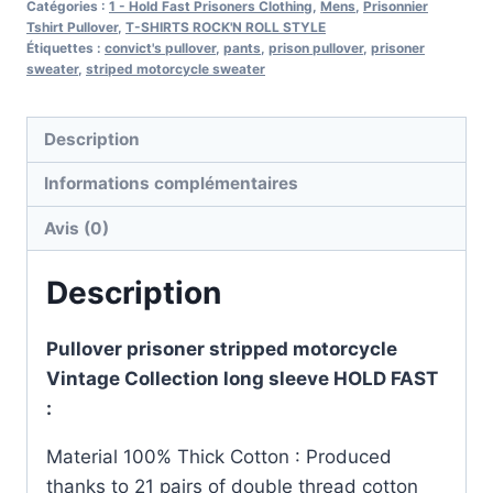
Catégories :
1 - Hold Fast Prisoners Clothing
,
Mens
,
Prisonnier
Striped
Tshirt Pullover
,
T-SHIRTS ROCK'N ROLL STYLE
Étiquettes :
convict's pullover
,
pants
,
prison pullover
,
prisoner
Prisoner
sweater
,
striped motorcycle sweater
Sweater
HOLD
Description
FAST
Informations complémentaires
Avis (0)
Description
Pullover prisoner stripped motorcycle
Vintage Collection long sleeve HOLD FAST
:
Material 100% Thick Cotton : Produced
thanks to 21 pairs of double thread cotton